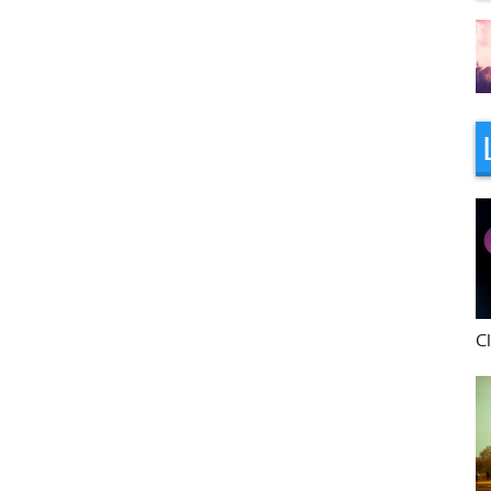
16h/19h avec Rémi
C