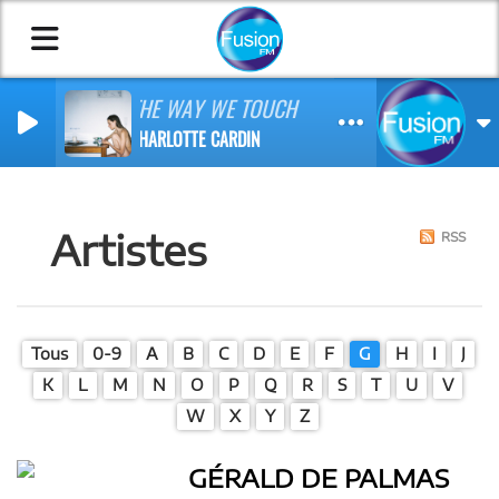
THE WAY WE TOUCH
CHARLOTTE CARDIN
Artistes
RSS
Tous
0-9
A
B
C
D
E
F
G
H
I
J
K
L
M
N
O
P
Q
R
S
T
U
V
W
X
Y
Z
GÉRALD DE PALMAS