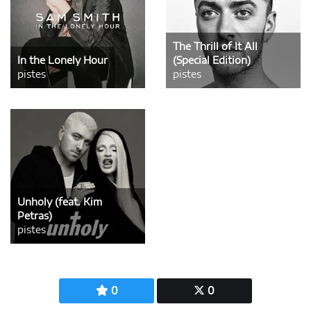
The Thrill of It All
In the Lonely Hour
(Special Edition)
pistes
pistes
Unholy (feat. Kim
Petras)
pistes
0
0