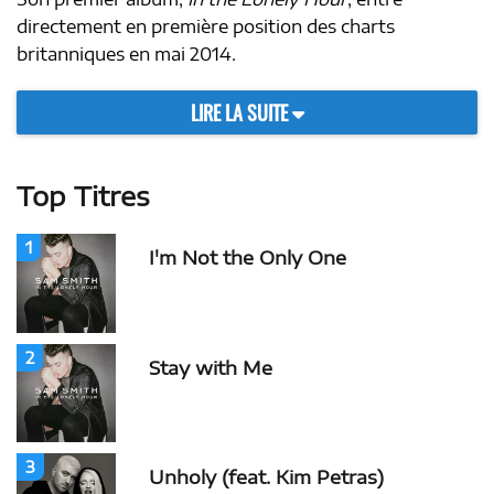
directement en première position des charts
britanniques en
mai 2014
.
LIRE LA SUITE
Top Titres
1
I'm Not the Only One
2
Stay with Me
3
Unholy (feat. Kim Petras)