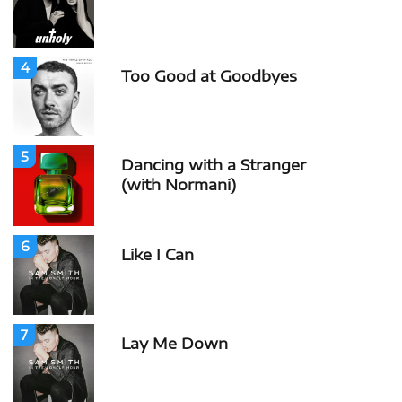
4
Too Good at Goodbyes
5
Dancing with a Stranger
(with Normani)
6
Like I Can
7
Lay Me Down