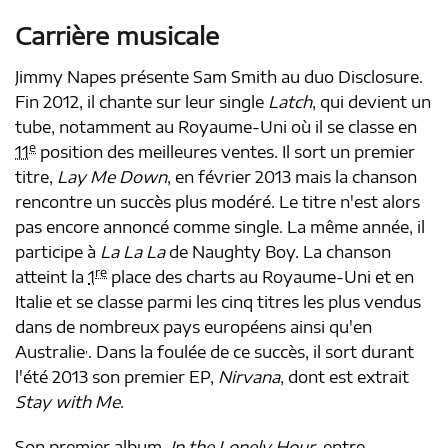
Carrière musicale
Jimmy Napes présente Sam Smith au duo Disclosure.
Fin 2012, il chante sur leur single
Latch
, qui devient un
tube, notamment au Royaume-Uni où il se classe en
e
11
position des meilleures ventes. Il sort un premier
titre,
Lay Me Down
, en
février 2013
mais la chanson
rencontre un succès plus modéré. Le titre n'est alors
pas encore annoncé comme single. La même année, il
participe à
La La La
de Naughty Boy. La chanson
re
atteint la
1
place des charts au Royaume-Uni et en
Italie et se classe parmi les cinq titres les plus vendus
dans de nombreux pays européens ainsi qu'en
,
Australie
. Dans la foulée de ce succès, il sort durant
l'été 2013 son premier EP,
Nirvana
, dont est extrait
Stay with Me
.
Son premier album,
In the Lonely Hour
, entre