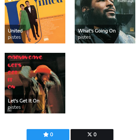
United
What's Going On
pistes
pistes
Let's Get It On
pistes
0
0