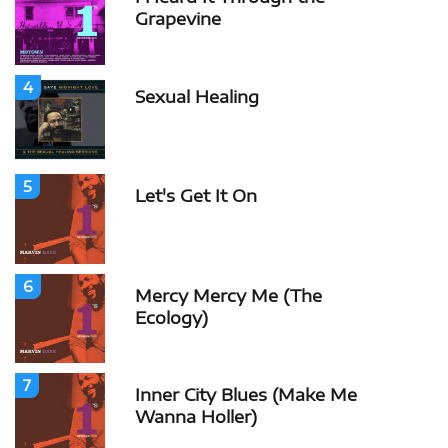
Grapevine
4
Sexual Healing
5
Let's Get It On
6
Mercy Mercy Me (The
Ecology)
7
Inner City Blues (Make Me
Wanna Holler)