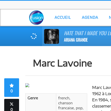
ACCUEIL
AGENDA
HATE THAT I MADE YOU L
ARIANA GRANDE
Marc Lavoine
Marc Lavo
0
1962 à Lo
Genre
french,
En 1984, 
chanson
classement
francaise, pop,
0