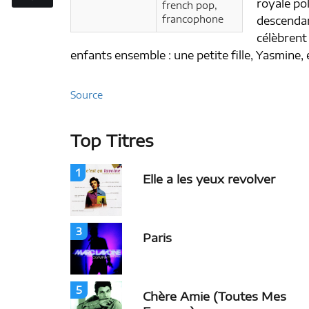
royale po
french pop,
francophone
descendant
célèbrent
enfants ensemble : une petite fille, Yasmine, 
Source
Top Titres
1
Elle a les yeux revolver
3
Paris
5
Chère Amie (Toutes Mes