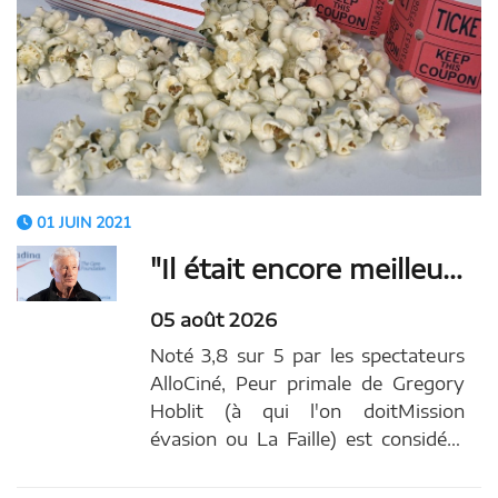
01 JUIN 2021
"Il était encore meilleur la deuxième fois" : Richard Gere pense beaucoup de bien de cet acteur sans qui il n'aurait jamais tourné cet excellent thriller judiciaire des années 90
05 août 2026
Noté 3,8 sur 5 par les spectateurs
AlloCiné, Peur primale de Gregory
Hoblit (à qui l'on doitMission
évasion ou La Faille) est considéré
comme un excellent thriller
judiciaire. Pourtant, il a bien failli ne