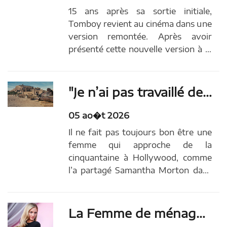
15 ans après sa sortie initiale,
Tomboy revient au cinéma dans une
version remontée. Après avoir
présenté cette nouvelle version à la
Berlinale et au Centre Pompidou
pour une rétrospective, ce
remontage est enfin visible, en
"Je n’ai pas travaillé depuis un an" : l’étonnante révélation d’une des stars de L’Odyssée
exclusivité au cinéma MK2
Beaubourg à Paris.Pourquoi ce
05 ao�t 2026
remontage ? La...
Il ne fait pas toujours bon être une
femme qui approche de la
cinquantaine à Hollywood, comme
l’a partagé Samantha Morton dans
le podcast Happy Sad Confused où
elle venait promouvoir L’Odyssée.
Nommée aux Oscars à deux reprises
La Femme de ménage 2 : une star de Pitch Perfect rejoint Sydney Sweeney dans la suite du phénomène !
au début des années 2000, la