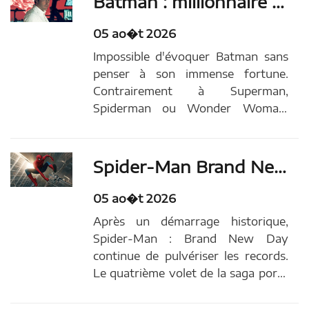
Batman : millionnaire ou milliardaire ? À combien est estimée la fortune de Bruce Wayne ?
organisation bien huilée… … Article
original...
05 ao�t 2026
Impossible d'évoquer Batman sans
penser à son immense fortune.
Contrairement à Superman,
Spiderman ou Wonder Woman,
Bruce Wayne ne possède aucun
super-pouvoir, mais un compte en
banque capable de mettre fin à tous
Spider-Man Brand New Day bat des records et rapporte 1 milliard de dollars dans le monde en seulement 6 jours !
les crimes de Gotham. D'ailleurs, à
combien est estimée l'incroyable...
05 ao�t 2026
Après un démarrage historique,
Spider-Man : Brand New Day
continue de pulvériser les records.
Le quatrième volet de la saga porté
par Tom Holland vient de franchir le
cap symbolique du milliard de