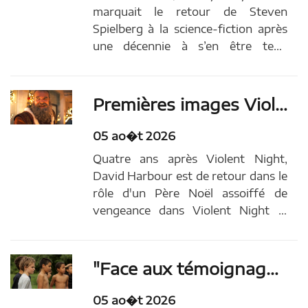
marquait le retour de Steven
Spielberg à la science-fiction après
une décennie à s’en être tenu
éloigné. Adapté du best-seller
d'Ernest Cline et bourré de
références à la pop culture, le film
Premières images Violent night 2 : David Harbour est de retour dans la suite du film d'action et il est accompagné de Kristen Bell !
porté par Tye Sheridan, Olivia
Cooke et Ben Mendelsohn se dér…
05 ao�t 2026
Article...
Quatre ans après Violent Night,
David Harbour est de retour dans le
rôle d'un Père Noël assoiffé de
vengeance dans Violent Night 2,
dont la bande-annonce vient d'être
dévoilée.Toujours mis en scène par
Tommy Wirkola, le long métrage se
"Face aux témoignages de tous ces enfants et ados, j’ai décidé de repenser le film pour eux" : Tomboy ressort dans une nouvelle version, plus "tendre et inclusive"
déroule le Noël suivant les
événements du...
05 ao�t 2026