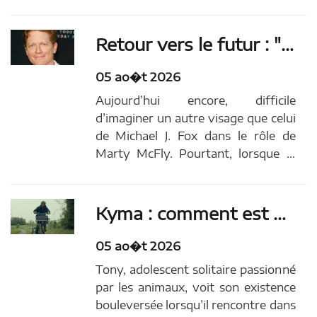
dont le tournage a été
particulièrement compliqué pour un
acteur). Lui, c'est évidemment
Retour vers le futur : "Je l’ai simplement mal choisi"... Cet acteur a été remplacé à la dernière minute par Michael J. Fox
Christopher Nolan, dont le long
métrage emmené par...
05 ao�t 2026
Aujourd’hui encore, difficile
d’imaginer un autre visage que celui
de Michael J. Fox dans le rôle de
Marty McFly. Pourtant, lorsque le
tournage de Retour vers le futur a
commencé, ce n’était pas lui qui
incarnait le célèbre adolescent
Kyma : comment est née la créature de ce film de science-fiction français ?
propulsé à travers le temps.Pendant
plusieurs semaines,...
05 ao�t 2026
Tony, adolescent solitaire passionné
par les animaux, voit son existence
bouleversée lorsqu’il rencontre dans