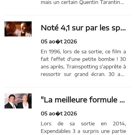
mais un certain Quentin Tarantino !
Le metteur en scène de Kill Bill voue
un culte absolu à ce film d'action
explosif réalisé par Stanley Tong en
Noté 4,1 sur par les spectateurs, ce film culte va ressortir au cinéma en France pour ses 30 ans !
1992. Et il a bien raison !...
05 ao�t 2026
En 1996, lors de sa sortie, ce film a
fait l'effet d'une petite bombe ! 30
ans après, Trainspotting s'apprête à
ressortir sur grand écran. 30 ans
déjà que ce long métrage de Danny
Boyle a marqué le public avec sa
bande emmenée par Mark Renton
"La meilleure formule pour l’échec d’une carrière" : pourquoi Stallone a-t-il viré Bruce Willis d'Expendables 3 ?
(Ewan McGregor) dans un
Édimbourg...
05 ao�t 2026
Lors de sa sortie en 2014,
Expendables 3 a surpris une partie