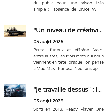
du public pour une raison très
simple : l’absence de Bruce Willis,
pourtant attendu au casting. Un
manque d’autant plus visible que la
franchise mise justement sur la
"Un niveau de créativité incroyable" : noté 4 sur 5, c'est le meilleur film d'action de l'année 2024 et il est issu d'une saga culte depuis 47 ans !
réunion de figures emblématiques
du cinéma d’action.À...
05 ao�t 2026
Brutal, furieux et effréné. Voici,
entre autres, les trois mots qui nous
viennent en tête lorsque l'on pense
à Mad Max : Furiosa. Neuf ans après
Max Max : Fury Road, Georges
Miller offre une nouvelle immersion
dans le désert avec l'odyssée
"Je travaille dessus" : la suite de ce célèbre film de science-fiction signé Steven Spielberg se précise
vengeresse de la jeune guerrière :
Furiosa...
05 ao�t 2026
Sorti en 2018, Ready Player One