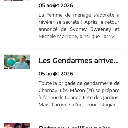
comédienne britannique qui s’e…
05 ao�t 2026
Article...
La Femme de ménage s'apprête à
révéler se secrets ! Après le retour
annoncé de Sydney Sweeney et
Michele Morrone, ainsi que l'arrivée
de Kirsten Dunst et Paul Anthony
Kelly, une nouvelle comédienne
rejoint le casting des Secrets de la
Les Gendarmes arrivent au cinéma... Mais attention, rien à voir avec la célèbre saga avec Louis de Funès !
femme de ménage, l'adaptation du
roman de Freida...
05 ao�t 2026
Toute la brigade de gendarmerie de
Charnay-Lès-Mâcon (71) se prépare
à l’annuelle Grande Fête des Jardins.
Mais l’arrivée d’un jeune stagiaire
désinvolte débarqué tout droit de la
capitale et de deux voleurs de nains
de jardin va venir bouleverser leur