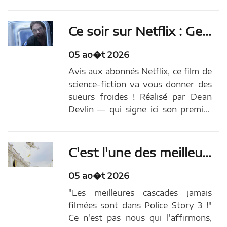
790 entrées (cumul : 1 799 576)4 -
De la Comédie-Française : 223 729
entrées (cumul : 583 432)5 - Toy
Ce soir sur Netflix : Gerard Butler sauve le monde dans ce film de science-fiction intense, entre Armageddon et 2012
Story … Article original publié sur
AlloCiné
05 ao�t 2026
Avis aux abonnés Netflix, ce film de
science-fiction va vous donner des
sueurs froides ! Réalisé par Dean
Devlin — qui signe ici son premier
long-métrage après avoir collaboré
sur les séries Leverage - Les
Justiciers (2008) et Flynn Carson et
C'est l'une des meilleures cascades du cinéma : depuis 34 ans, elle donne le vertige à des millions de fans
les nouveaux aventuriers (2014) —
ce film...
05 ao�t 2026
"Les meilleures cascades jamais
filmées sont dans Police Story 3 !"
Ce n'est pas nous qui l'affirmons,