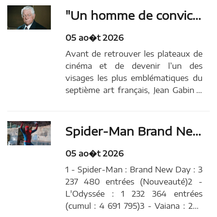
jamais voir le jour, comme l'a
"Un homme de conviction qui connaissait les risques" : il y a 81 ans, Jean Gabin était l'une des rares célébrités françaises à avoir pris ce bel engagement
récemment révélé l'acteur Richard
Gere dans un...
05 ao�t 2026
Avant de retrouver les plateaux de
cinéma et de devenir l’un des
visages les plus emblématiques du
septième art français, Jean Gabin a
connu une parenthèse radicalement
différente. Pendant la Seconde
Guerre mondiale, l’acteur a en effet
Spider-Man Brand New Day signe le 9ème meilleur démarrage de tous les temps en France !
délaissé sa carrière pour rejoindre
les Forces frança… Article...
05 ao�t 2026
1 - Spider-Man : Brand New Day : 3
237 480 entrées (Nouveauté)2 -
L'Odyssée : 1 232 364 entrées
(cumul : 4 691 795)3 - Vaiana : 258