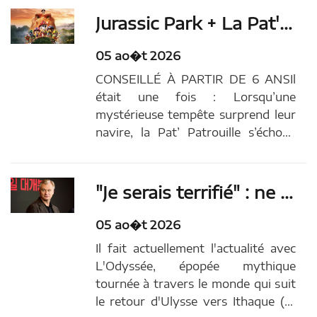
dollars de recettes mondiales en
Jurassic Park + La Pat' Patrouille : à partir de quel âge voir Mission Dino au cinéma ?
seulement six jours d'exploitation,
un exploit inédit depuis...
05 ao�t 2026
CONSEILLÉ À PARTIR DE 6 ANSIl
était une fois : Lorsqu’une
mystérieuse tempête surprend leur
navire, la Pat’ Patrouille s’échoue
sur une île tropicale encore
inexplorée… et peuplée de
dinosaures ! Ils y rencontrent Rex,
"Je serais terrifié" : ne vous attendez surtout pas à ce que Christopher Nolan réalise ce genre de film !
un chiot courageux installé sur l’île
depuis des années et d… Article
05 ao�t 2026
original...
Il fait actuellement l'actualité avec
L'Odyssée, épopée mythique
tournée à travers le monde qui suit
le retour d'Ulysse vers Ithaque (et