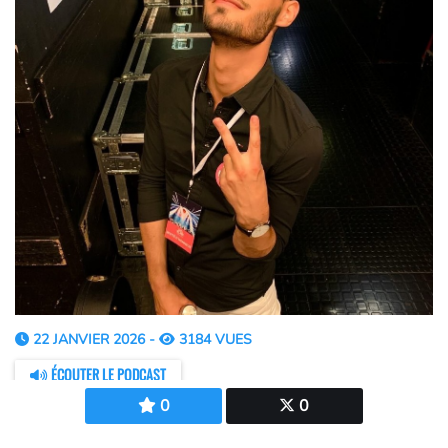
22 JANVIER 2026 -
3184 VUES
ÉCOUTER LE PODCAST
0
0
Retrouvez l'interview de Léo VITA à l'occasion de sa
venue pour le 4ème showcase FUSION FM dimanche