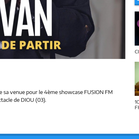
16h/19h avec Rémi
C
n de sa venue pour le 4ème showcase FUSION FM
ctacle de DIOU (03).
Weekend
1
F